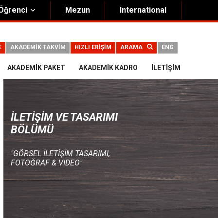
Öğrenci
Mezun
International
E
AKADEMİK TAKVİM
HIZLI ERİŞİM
ARAMA
ENG
AKADEMIK PAKET
AKADEMIK KADRO
İLETIŞIM
İLETIŞIM VE TASARIMI
BÖLÜMÜ
"GÖRSEL İLETİŞİM TASARIMI,
FOTOĞRAF & VİDEO"