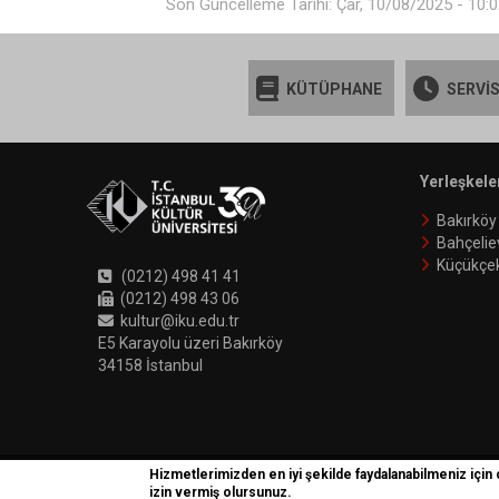
Son Güncelleme Tarihi: Çar, 10/08/2025 - 10:
KÜTÜPHANE
SERVİS
Yerleşkele
Bakırköy
Bahçelie
Küçükçe
(0212) 498 41 41
(0212) 498 43 06
kultur@iku.edu.tr
E5 Karayolu üzeri Bakırköy
34158 İstanbul
Hizmetlerimizden en iyi şekilde faydalanabilmeniz için
İKÜ © 2018 | Phoenix
izin vermiş olursunuz.