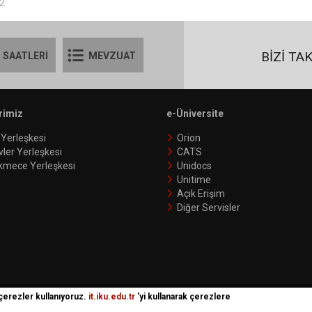
02
BİZİ TA
 SAATLERİ
MEVZUAT
rimiz
e-Üniversite
 Yerleşkesi
Orion
vler Yerleşkesi
CATS
kmece Yerleşkesi
Unidocs
Unitime
Açık Erişim
Diğer Servisler
 çerezler kullanıyoruz.
it.iku.edu.tr
'yi kullanarak çerezlere