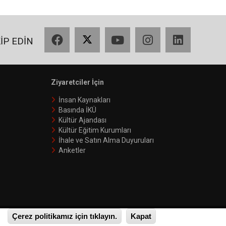
Facebook
X
YouTube
Instagram
LinkedIn
KİP EDİN
Ziyaretciler İçin
İnsan Kaynakları
Basında İKÜ
Kültür Ajandası
Kültür Eğitim Kurumları
İhale ve Satın Alma Duyuruları
Anketler
Çerez politikamız için tıklayın.
Kapat
Gizlilik Politikası
Kullanım Koşulları
Bilgi Edinme