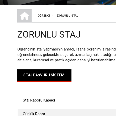
İLETIŞIM VE TASARIMI BÖLÜMÜ
/
ÖĞRENCI
ZORUNLU STAJ
SAYFA
YOLU
ZORUNLU STAJ
Öğrencinin staj yapmasının amacı, lisans öğrenimi sırasınd
öğrenebilmesi, gelecekte seçerek uzmanlaşmak istediği alt
alt alana, kuramsal ve pratik açıdan daha iyi hazırlanabilmes
STAJ BAŞVURU SISTEMI
Staj Raporu Kapağı
Günlük Rapor