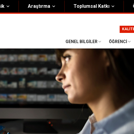
ik
Araştırma
Toplumsal Katkı
m
Kurumsal
KALİT
Onursal Başkan
Görsel Kimlik Rehberi
GENEL BILGILER
ÖĞRENCI
i Heyet
Kalite Yönetim Sistemi
ük
Stratejik Plan
asyon Şeması
Eğiticinin Eğitimi Programı
Bilgi Güvenliği
Politikalar