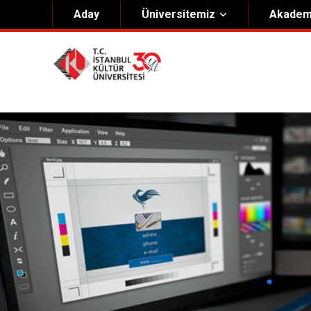
Aday
Üniversitemiz
Akadem
Hakkımızda
Yöneti
Genel Bilgiler
Kurucu 
Kültür Anayasası
Mütevell
Misyon & Vizyon
Rektörl
Kültür Koleji Vakfı ( KEV )
Organiz
Akıngüç Ödülü
İKÜ Ödülleri
İdari Birimler
Mevzuat
Onursal Doktora